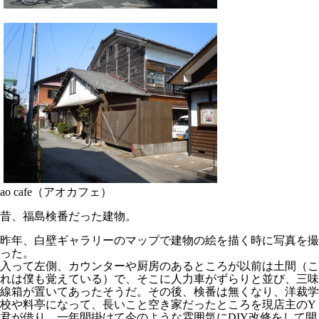
ao cafe（アオカフェ）
昔、福島検番だった建物。
昨年、白壁ギャラリーのマップで建物の絵を描く時に写真を撮
った。
入って左側、カウンターや厨房のあるところが以前は土間（こ
れは僕も覚えている）で、そこに人力車がずらりと並び、三味
線箱が置いてあったそうだ。その後、検番は無くなり、洋裁学
校や料亭になって、長いこと空き家だったところを現店主のY
君が借り、一年間掛けて今のような雰囲気にDIY改修をして開