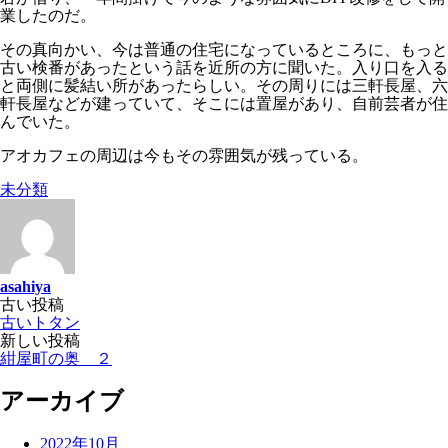
業したのだ。
その真向かい、今は普通の住宅になっているところに、もっと
古い検番があったという話を近所の方に聞いた。入り口を入る
と両側に髪結い所があったらしい。その周りには三軒長屋、六
軒長屋などが建っていて、そこには置屋があり、自前芸者が住
んでいた。
アオカフェの周辺は今もその雰囲気が残っている。
未分類
asahiya
投
古い投稿
古いトタン
稿
新しい投稿
ナ
紺屋町の奥 ２
ビ
アーカイブ
ゲ
ー
2022年10月