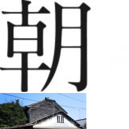
コ
ン
テ
ン
ツ
へ
ス
キ
ッ
プ
朝日屋酒店
朝日屋酒店のサイト