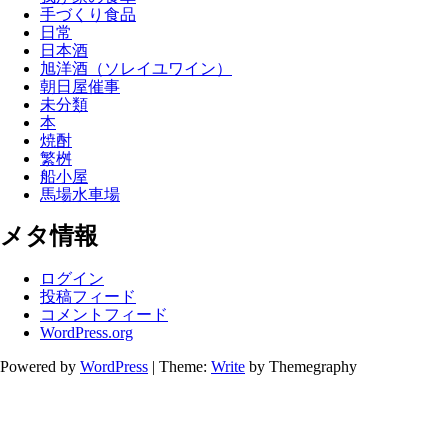
手づくり食品
日常
日本酒
旭洋酒（ソレイユワイン）
朝日屋催事
未分類
本
焼酎
繁桝
船小屋
馬場水車場
メタ情報
ログイン
投稿フィード
コメントフィード
WordPress.org
Powered by
WordPress
|
Theme:
Write
by Themegraphy