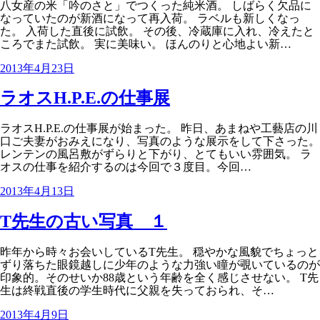
八女産の米「吟のさと」でつくった純米酒。 しばらく欠品に
なっていたのが新酒になって再入荷。 ラベルも新しくなっ
た。 入荷した直後に試飲。 その後、冷蔵庫に入れ、冷えたと
ころでまた試飲。 実に美味い。 ほんのりと心地よい新…
2013年4月23日
ラオスH.P.E.の仕事展
ラオスH.P.E.の仕事展が始まった。 昨日、あまねや工藝店の川
口ご夫妻がおみえになり、写真のような展示をして下さった。
レンテンの風呂敷がずらりと下がり、とてもいい雰囲気。 ラ
オスの仕事を紹介するのは今回で３度目。今回…
2013年4月13日
T先生の古い写真 １
昨年から時々お会いしているT先生。 穏やかな風貌でちょっと
ずり落ちた眼鏡越しに少年のような力強い瞳が覗いているのが
印象的。そのせいか88歳という年齢を全く感じさせない。 T先
生は終戦直後の学生時代に父親を失っておられ、そ…
2013年4月9日