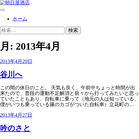
コ
ン
朝日屋酒店
朝日屋酒店のサイト
メ
テ
ニ
ホーム
ン
ュ
ツ
検
ー
へ
索:
ス
キ
月:
2013年4月
ッ
プ
2013年4月29日
谷川へ
この間の休日のこと。 天気も良く、午前中ちょっと時間が出
来たので、普段の運動不足解消と前々から行ってみたいと思っ
ていたこともあり、自転車に乗って（地元の人は知っている、
僕がいつも乗っている籐のカゴがついた自転車）立花町の…
2013年4月27日
吟のさと