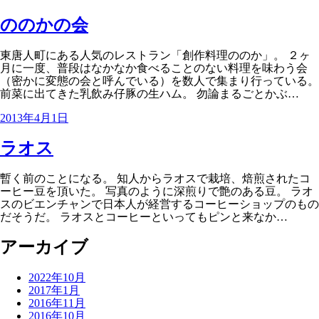
ののかの会
東唐人町にある人気のレストラン「創作料理ののか」。 ２ヶ
月に一度、普段はなかなか食べることのない料理を味わう会
（密かに変態の会と呼んでいる）を数人で集まり行っている。
前菜に出てきた乳飲み仔豚の生ハム。 勿論まるごとかぶ…
2013年4月1日
ラオス
暫く前のことになる。 知人からラオスで栽培、焙煎されたコ
ーヒー豆を頂いた。 写真のように深煎りで艶のある豆。 ラオ
スのビエンチャンで日本人が経営するコーヒーショップのもの
だそうだ。 ラオスとコーヒーといってもピンと来なか…
アーカイブ
2022年10月
2017年1月
2016年11月
2016年10月