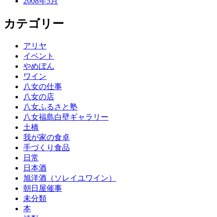
2008年5月
カテゴリー
アリヤ
イベント
やめぼん
ワイン
八女の仕事
八女の店
八女ふるさと塾
八女福島白壁ギャラリー
土橋
我が家の食卓
手づくり食品
日常
日本酒
旭洋酒（ソレイユワイン）
朝日屋催事
未分類
本