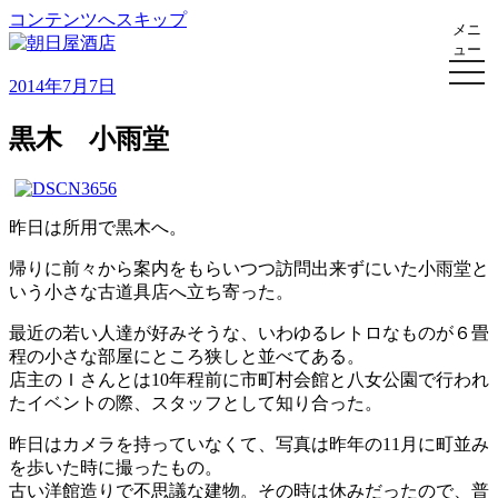
コンテンツへスキップ
メニ
ュー
朝日屋酒店
朝日屋酒店のサイト
2014年7月7日
黒木 小雨堂
昨日は所用で黒木へ。
帰りに前々から案内をもらいつつ訪問出来ずにいた小雨堂と
いう小さな古道具店へ立ち寄った。
最近の若い人達が好みそうな、いわゆるレトロなものが６畳
程の小さな部屋にところ狭しと並べてある。
店主のＩさんとは10年程前に市町村会館と八女公園で行われ
たイベントの際、スタッフとして知り合った。
昨日はカメラを持っていなくて、写真は昨年の11月に町並み
を歩いた時に撮ったもの。
古い洋館造りで不思議な建物。その時は休みだったので、普