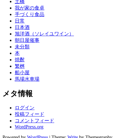
土橋
我が家の食卓
手づくり食品
日常
日本酒
旭洋酒（ソレイユワイン）
朝日屋催事
未分類
本
焼酎
繁桝
船小屋
馬場水車場
メタ情報
ログイン
投稿フィード
コメントフィード
WordPress.org
Powered by
WordPress
|
Theme:
Write
by Themegraphy