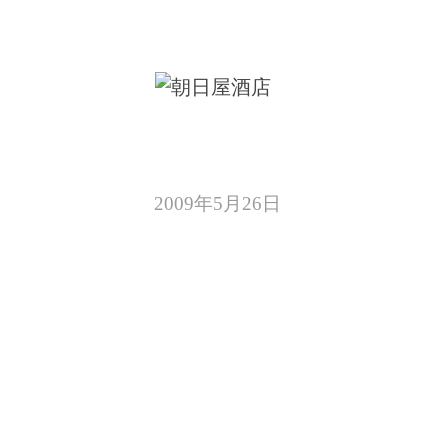
コ
ン
朝日屋酒店
朝日屋酒店のサイト
テ
ン
ツ
2009年5月26日
へ
ス
キ
ッ
プ