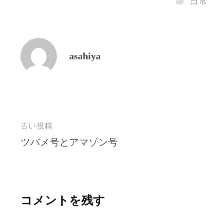
日常
asahiya
古い投稿
ツバメ号とアマゾン号
投
稿
ナ
コメントを残す
ビ