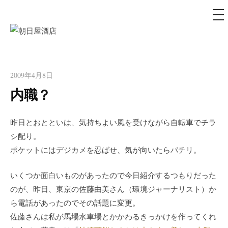
メ
ニ
ュ
コ
ー
朝日屋酒店
ン
朝日屋酒店のサイト
テ
ン
2009年4月8日
ツ
内職？
へ
ス
昨日とおとといは、気持ちよい風を受けながら自転車でチラ
キ
シ配り。
ッ
ポケットにはデジカメを忍ばせ、気が向いたらパチリ。
プ
いくつか面白いものがあったので今日紹介するつもりだった
のが、昨日、東京の佐藤由美さん（環境ジャーナリスト）か
ら電話があったのでその話題に変更。
佐藤さんは私が馬場水車場とかかわるきっかけを作ってくれ