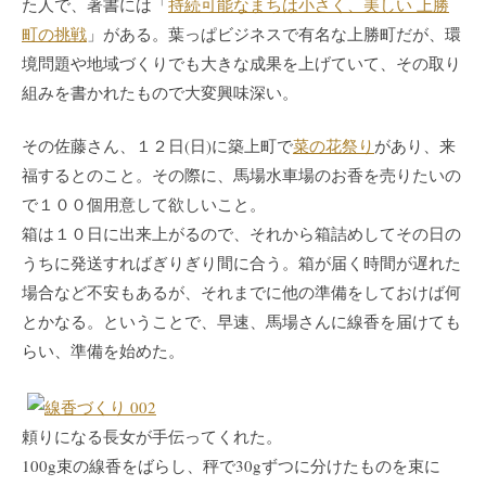
た人で、著書には「
持続可能なまちは小さく、美しい 上勝
町の挑戦
」がある。葉っぱビジネスで有名な上勝町だが、環
境問題や地域づくりでも大きな成果を上げていて、その取り
組みを書かれたもので大変興味深い。
その佐藤さん、１２日(日)に築上町で
菜の花祭り
があり、来
福するとのこと。その際に、馬場水車場のお香を売りたいの
で１００個用意して欲しいこと。
箱は１０日に出来上がるので、それから箱詰めしてその日の
うちに発送すればぎりぎり間に合う。箱が届く時間が遅れた
場合など不安もあるが、それまでに他の準備をしておけば何
とかなる。ということで、早速、馬場さんに線香を届けても
らい、準備を始めた。
頼りになる長女が手伝ってくれた。
100g束の線香をばらし、秤で30gずつに分けたものを束に