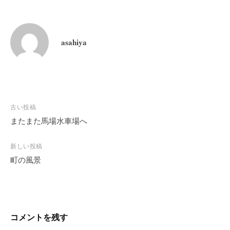
asahiya
投
古い投稿
稿
またまた馬場水車場へ
ナ
ビ
新しい投稿
町の風景
ゲ
ー
シ
ョ
ン
コメントを残す