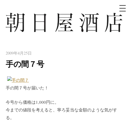
メ
ニ
ュ
コ
ー
ン
テ
朝日屋酒店
朝日屋酒店のサイト
ン
ツ
2009年4月25日
へ
手の間７号
ス
キ
ッ
プ
手の間７号が届いた！
今号から価格は1,000円に。
今までの値段を考えると、寧ろ妥当な金額のような気がす
る。